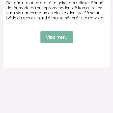
Det går inte att prata för mycket om reflexer. För när 
det är mörkt på hundpromenaden, då kan en reflex 
vara skillnaden mellan en olycka eller inte. Så se att 
både du och din hund är synlig när ni är ute i mörkret.

I Sverige är det rätt mörkt vissa delar av året. Kanske 
är det därför som svenska Alac har koll på det här 
Visa mer
med att synas i mörkret. Här är den mjuka 
koppelförlängaren som på ett enkelt sätt hjälper till 
att göra er mer synlig. 

I stort sett hela förlängaren består av en mjuk 
microreflex. Du fäster karbinhaken i hunden halsband 
och knäpper sedan kopplet i den svetsade ringen 
som finns i andra änden av förlängaren. Med den gula 
starka färgen kommer reflexförlängaren att göra er 
mer synlig i trafiken.

För att passa till både stora och små hundar finns 
reflexkopplet i två olika storlekar, med olika längd och 
bredd.
