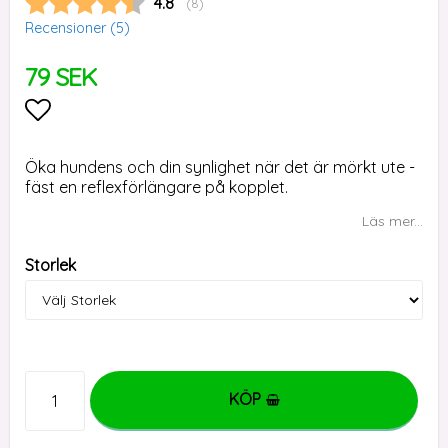
Snittbetyg:
4.8
(
röster:
8
)
Recensioner (
5
)
79 SEK
Lägg till i favoritlistan
Öka hundens och din synlighet när det är mörkt ute -
fäst en reflexförlängare på kopplet.
Läs mer...
Storlek
KÖP