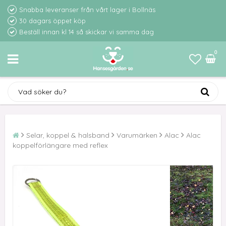
Snabba leveranser från vårt lager i Bollnäs
30 dagars öppet köp
Beställ innan kl 14 så skickar vi samma dag
0
Selar, koppel & halsband
Varumärken
Alac
Alac
koppelförlängare med reflex