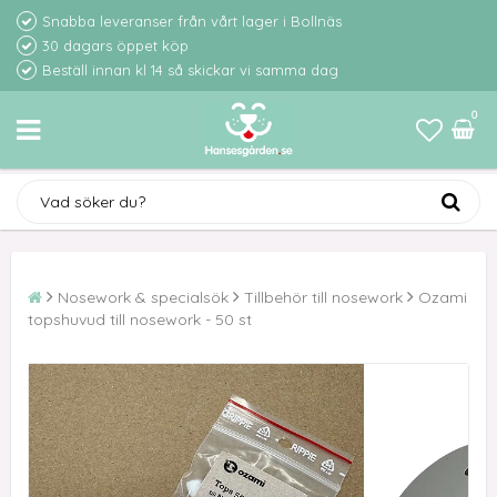
Snabba leveranser från vårt lager i Bollnäs
30 dagars öppet köp
Beställ innan kl 14 så skickar vi samma dag
0
Nosework & specialsök
Tillbehör till nosework
Ozami
topshuvud till nosework - 50 st