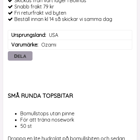
Skickas från vårt lager i Bollnäs
Snabb frakt 79 kr
Fri returfrakt vid byten
Beställ innan kl 14 så skickar vi samma dag
Ursprungsland
USA
Varumärke
Ozami
DELA
SMÅ RUNDA TOPSBITAR
Bomullstops utan pinne
För att träna nosework
50 st
Droppa en lite hydrolat på bomullsbiten och sedan 