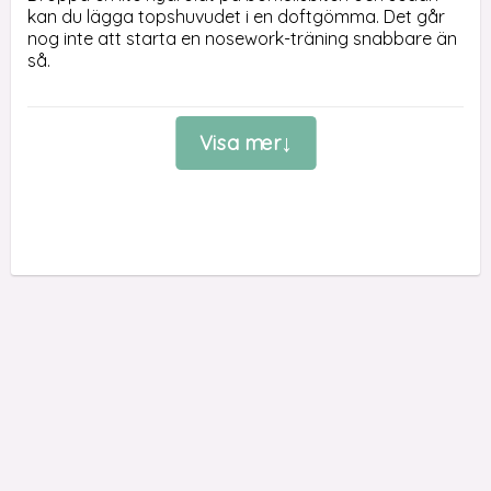
kan du lägga topshuvudet i en doftgömma. Det går 
nog inte att starta en nosework-träning snabbare än 
så.

Här är en plastpåse med totalt 50 stycken 
bomullstops utan pinnen. Topshuvudet har hög 
Visa mer
uppsugningsförmåga, vilket är en bra egenskap för 
det jobb som den ska utföra. Den suger snabbt och 
effektiv upp doftämnet oavsett om det är eukalyptus, 
lavendel eller lagerblad.

Topsbitarna kommer i en påse med zipstängning, så 
att du enkelt kan stänga påsen när du tagit ut en bit.

FÄRG OCH ANTAL
Färg: vit.

Antal: 50 st

HANSESGÅRDEN TIPSAR
Vårt nosework-sortiment är rätt omfattande. Här 
finns möbeltassar, hydrolt och olika slags behållare. 
Här finns också koppel samt böcker som passar 