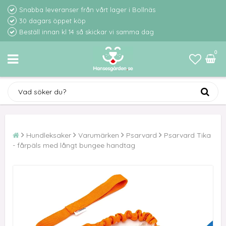
Snabba leveranser från vårt lager i Bollnäs
30 dagars öppet köp
Beställ innan kl 14 så skickar vi samma dag
0
Hundleksaker
Varumärken
Psarvard
Psarvard Tika
- fårpäls med långt bungee handtag