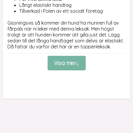
Långt elastiskt handtag
Tillverkad i Polen av ett socialt företag
Gissningsvis så kommer din hund ha munnen full av 
fårpäls när ni leker med denna leksak. Men högst 
troligt är att hunden kommer att gilla just det. Lägg 
sedan till det långa handtaget som delvis är elastiskt. 
Då fattar du varför det här är en toppenleksak.

Fårskinnets fluffighet och struktur lockar till lek och 
Visa mer
kampande. Och genom att handtaget löper igenom 
hela fårskinnet, så riskerar du inte att bungeen 
lossnar. 

Det här är kanske inte den hårdaste bungeen, men 
det elastiska handtaget gör ändå att leksaken sviktar 
och det blir färre hård knyck som kan göra ont i din 
axel och hundens nacke.

Psarvard är ett socialt företag som håller till i Polen. 
Här arbetar personer med funktionsvariationer,  
kvinnor över 50 år samt människor i riskzonen för 