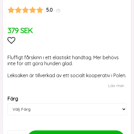
Snittbetyg:
5.0
(
röster:
1
)
379 SEK
Lägg till i favoritlistan
Fluffigt fårskinn i ett elastiskt handtag. Mer behövs
inte för att göra hunden glad.
Leksaken är tillverkad av ett socialt kooperativ i Polen.
Läs mer...
Färg