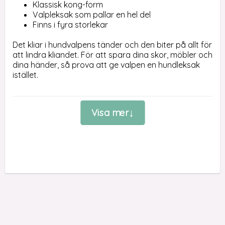
Klassisk kong-form
Valpleksak som pallar en hel del
Finns i fyra storlekar
Det kliar i hundvalpens tänder och den biter på allt för 
att lindra kliandet. För att spara dina skor, möbler och 
dina händer, så prova att ge valpen en hundleksak 
istället. 

Här är valpvarianten av den populära KONG classic. 
Kongen har en form gör den bitvänlig och leksaken 
Visa mer
studsar roligt och oregelbundet vilket också brukar 
attrahera hundvalpar. 

Hundleksakerna från KONG Company finns i flera 
utföranden och KONG puppy är speciellt gjord för att 
passa till valpar och dess vassa valptänder.

Prova att fylla puppy-kongen med någon gotta, så 
har valpen att göra en stund. Materialet är 
naturgummi och riktigt slitstarkt för att tåla vassa 
tänder från en hundvalp.
