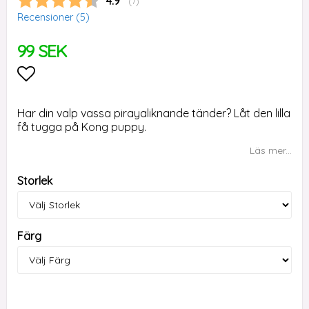
Snittbetyg:
4.9
(
röster:
7
)
Recensioner (
5
)
99 SEK
Lägg till i favoritlistan
Har din valp vassa pirayaliknande tänder? Låt den lilla
få tugga på Kong puppy.
Läs mer...
Storlek
Färg