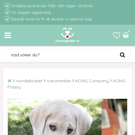
Snabba leveranser från vårt lager i Bollnäs
30 dagars öppet köp
Beställ innan kl 14 så skickar vi samma dag
0
Hundleksaker
Varumärken
KONG Company
KONG
Puppy