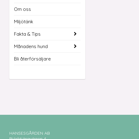
Om oss
Miljötänk
Fakta & Tips
Månadens hund
Bli återförsäljare
HANSESGÅRDEN AB
Björktjäravägen 4