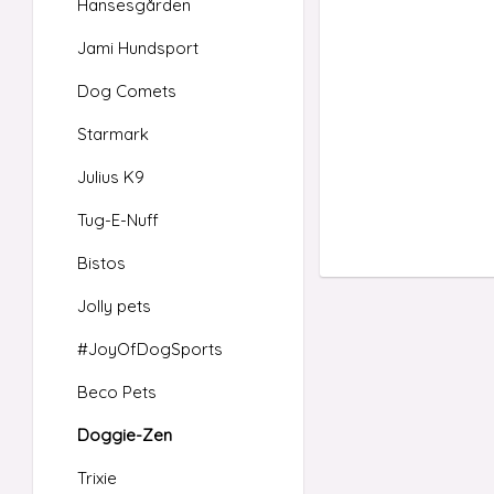
Hansesgården
Jami Hundsport
Dog Comets
Starmark
Julius K9
Tug-E-Nuff
Bistos
Jolly pets
#JoyOfDogSports
Beco Pets
Doggie-Zen
Trixie