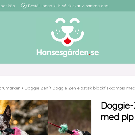
ppet köp
Beställ innan kl 14 så skickar vi samma dag
arumärken
Doggie-Zen
Doggie-Zen elastisk bläckfiskkampis med
Doggie-
med pip