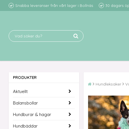
Snabba leveranser från vårt lager i Bollnäs
30 dagars ö
PRODUKTER
Hundleksaker
V
Aktuellt
Balansbollar
Hundburar & hagar
Hundbäddar