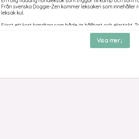
En rolig fladdrig hundleksak som triggar till kamp och som få
Från svenska Doggie-Zen kommer leksaken som innehåller r
leksak kul.

Först ett kort handtag som både är hållbart och elastiskt. T
för din axel och hundens nacke. Därefter finns snuttar med f
finns en tålig pipslang med rejält pipljud. Längst ner hänger
Visa mer
gissningsvis är anledningen till varför hundleksaken kallas fö
Kampleksaken är tålig, men den är inte oförstörbar, så vi 
får använda leksaken tillsammans med dig.

Levereras i osorterade färger. Och det gör att du inte kan välj
spännande överraksning när leksaken kommer fram.

STORLEK OCH FÄRG
Total längd: ca 80 cm. Handtaget är ca 35 cm, pipslangen ca 
Armarna med fårskinn är ca 18 cm. 

Osorterade färger.

OGILLAR DU PIP?
Nemas problemas, vi har en snudd på identisk hundleksak - fa