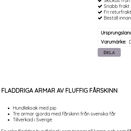
Skickas från 
Snabb frakt 
Fri returfrak
Beställ inna
Ursprungslan
Varumärke
DELA
FLADDRIGA ARMAR AV FLUFFIG FÅRSKINN
Hundleksak med pip
Tre armar gjorda med fårskinn från svenska får
Tillverkad i Sverige