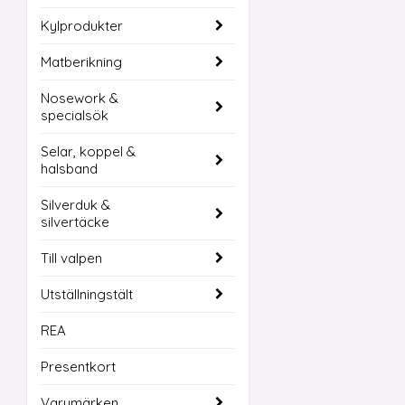
Kylprodukter
Matberikning
Nosework &
specialsök
Selar, koppel &
halsband
Silverduk &
silvertäcke
Till valpen
Utställningstält
REA
Presentkort
Varumärken