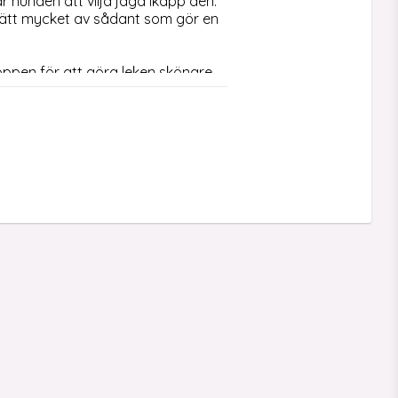
r hunden att vilja jaga ikapp den. 
ätt mycket av sådant som gör en 
oppen för att göra leken skönare 
ärgglatt fuskpäls och mittemellan 
 de tre armarna med fårskinn, som 
r bläckfiskkampis.

rekommenderar att hunden endast 
a färg, utan det blir en 
13 cm,  fuskpälsen ca 4 cm x 2. 
st utan pipet då. Kolla in  
här