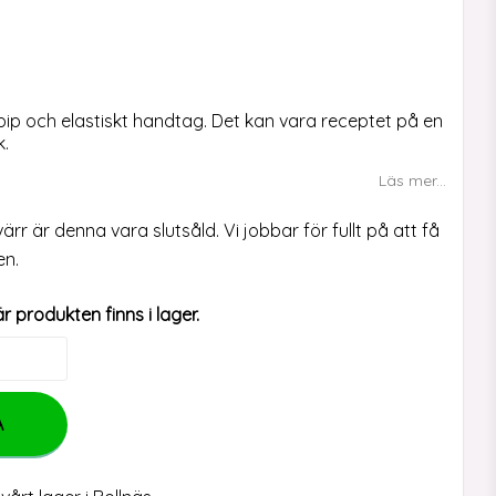
i favoritlistan
pip och elastiskt handtag. Det kan vara receptet på en
k.
Läs mer...
värr är denna vara slutsåld. Vi jobbar för fullt på att få
en.
r produkten finns i lager.
A