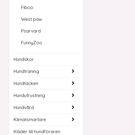
Fiboo
West paw
Psarvard
FunnyZoo
Hundskor
Hundträning
Hundtäcken
Hundutrustning
Hundvård
Klimatsmartare
Kläder till hundföraren