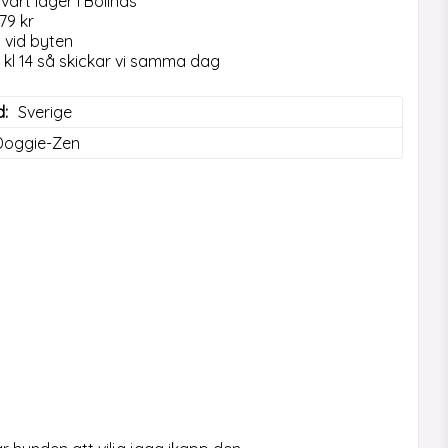
vårt lager i Bollnäs
79 kr
t vid byten
n kl 14 så skickar vi samma dag
d
Sverige
Doggie-Zen