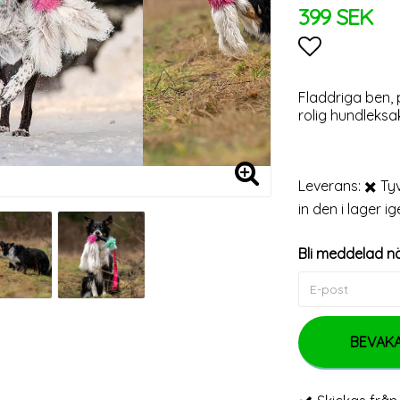
399 SEK
Lägg till 
Fladdriga ben, 
rolig hundleksa
Leverans:
✖️ Ty
in den i lager ig
Bli meddelad nä
BEVAK