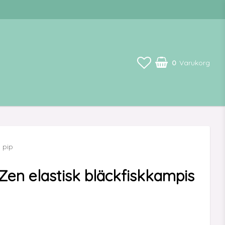
0
Varukorg
 pip
Zen elastisk bläckfiskkampis